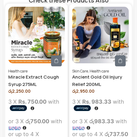
Check these Products Also
Health care
Skin Care
,
Health care
Miracle Extract Cough
Ancient Gold Oil Injury
Syrup 275ML
Relief 200ML
රු
2,250.00
රු
2,950.00
3 X
Rs. 750.00
with
3 X
Rs. 983.33
with
or 3 X
රු750.00
with
or 3 X
රු983.33
with
or up to 4 X
or up to 4 X
රු737.50