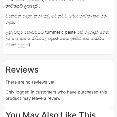
භාවිතයට උපදෙස් ,
ව්‍යන්ජන සදහා කහා කුඩු වෙනුවට මෙය භාවිතා කර ගත
හැක.
උනු වතුර කොප්පයට tummeric paste තේ හැන්දක් ගෙන
දිය කර පානය කිරිමටද හැක.( මෙය ඉදහිට පානය කිරිම
වඩාත් සුදුසුය)
Reviews
There are no reviews yet.
Only logged in customers who have purchased this
product may leave a review.
You May Also Like This...