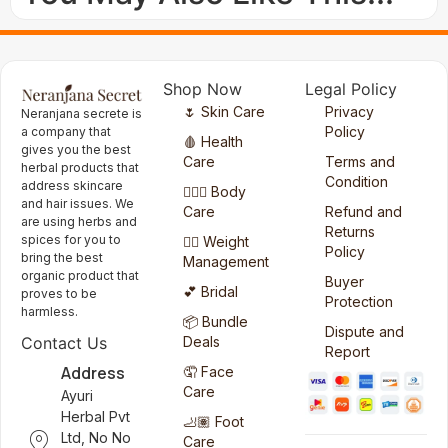
Shop Now
Legal Policy
🌷 Skin Care
Privacy
Neranjana secrete is
Policy
a company that
🩸 Health
gives you the best
Care
Terms and
herbal products that
Condition
address skincare
🧖🏻‍♀️ Body
and hair issues. We
Care
Refund and
are using herbs and
Returns
spices for you to
🏋️‍♀️ Weight
Policy
bring the best
Management
organic product that
Buyer
💕 Bridal
proves to be
Protection
harmless.
📦 Bundle
Dispute and
Deals
Contact Us
Report
Address
🤦 Face
Care
Ayuri
Herbal Pvt
🦶🏽 Foot
Ltd, No No
Care