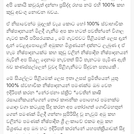
අපි කොයි කවුරුත් දන්නා ප්‍රසිද්ද රහස නම් එහි 100% කහ
කුඩු අඩංගු නොවන බවය.
ඒ නිසාවෙන්ම මුදලක් වැය කොට හෝ 100% ස්වාභාවික
නිෂ්පාදනයන් මිලදී ගැනීම අප කා හටත් පවතින්නේ විශාල
ගැටළු කාරී පරිසරයකය , මේ ගැටළුවට පිළියමක් ලෙස දැන්
දැන් වෙළඳපොළෙහි අමුකහ මිශ්‍රණයන් දක්නට ලැබුණ ද ඒ
හැම නිෂ්පාදනයක්ම කහ කුඩු වලින් නිෂ්පාදිත නිෂ්පාදනයන්
බැවිනි අප සියලු දෙනාම නැවතත් සිටි තැනටම පැමිණ ඇති
බව කණස්සල්ලෙන් වුවද පිළිගැනීමට සිදුවන සත්‍යයකි .
මේ සියල්ලට පිළියමක් ලෙස ඉතා උසස් ප්‍රමිතියෙන් යුතු
100% ස්වභාවික නිෂ්පාදනයන් පමණක්ම ඔබ වෙත
ඉදිරිපත් කරන “නේරංජනා ස්ක්‍රිට් “වෙතින් කෘෂි
රසායනිකයන්ගෙන් තොර කාබනික පොහොර පමනක්ම
යොදා වගා කටයුතු සිදු කරන අප තෝරාගත් ගොවිමහතුන්
ගෙන් පමණක් මිලදී ගන්නා සුපිරිසිදු වූ නැවුම් අමු කහ
වලින්ම පමණක් නිෂ්පාදිත ශ්‍රී ලංකාවේ එකම අමු කහ
මිශ්‍රණය අප ඔබ හට ඉදිරිපත් කරන්නේ යහපත්ක්‍රියාවක් සිදු