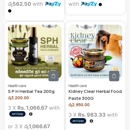
රු562.50
with
with
Health care
Health care
S P H Herbal Tea 200g
Kidney Clear Herbal Food
රු
3,200.00
Paste 300G
රු
2,950.00
3 X
Rs. 1,066.67
with
3 X
Rs. 983.33
with
or 3 X
රු1,066.67