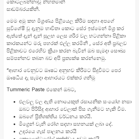
කොටලබන්නාවූ නිහතමානී
සාඩම්බරයකිනි.
මෙම අමු කහ මිශ්‍රණය පිළියෙල කිරීම සඳහා අපගේ
සුවිශේෂී වූ දැනුම භාවිතා කොට සේර ඉස්මෙන් මිශ්‍ර කර
ඇත්තේ දැන් දැන් සුලභ ලෙස ශරීර වල හටගන්නා පිළිකා
කාරකයන්ට මරු පහරක් එල්ල කරමිනි , සේර අති ප්‍රබලව
පිළිකාවට එරෙහිව ක්‍රියා කරන බැවින් ඔබ සැමදා සෞඛ්‍ය
සම්පන්නව තබන බව අපි ප්‍රත්‍යක්ෂ කරන්නෙමු.
“ආහාර වෙනුවට ඖෂධ අනුභව කිරීමට සිදුවීමට පෙර
ඖෂධීය දැ සැමදා ආහාරයට එක්කර ගනිමු
Tummeric Paste එකෙන් ඔබට,
එලවලු වල ඇති නොයෙකුත් රසායනික සංයෝග නසා
ඔබට පිරිසිදු ආහාර වෙලාක් පිස ගැනීමට හැකි වීම.
ඔබගේ ප්‍රිතිශක්තිය වර්ධනය කරයි.
මිග්‍රෙන් වැනි රෝග සදහා සහනයක් ලබා දේ.
උදරයෙ ගැස් පාලනය කරයි
කොලෙස්ටරෝල් තත්ත්වය අවම කරයි.