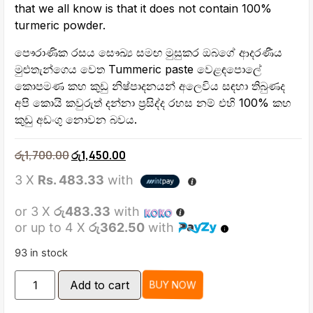
that we all know is that it does not contain 100%
turmeric powder.
පෞරාණික රසය සෞඛ්‍ය සමඟ මුසුකර ඔබගේ ආදරණීය
මුළුතැන්ගෙය වෙත Tummeric paste වෙළඳපොලේ
කොපමණ කහ කුඩු නිෂ්පාදනයන් අලෙවිය සඳහා තිබුණද
අපි කොයි කවුරුත් දන්නා ප්‍රසිද්ද රහස නම් එහි 100% කහ
කුඩු අඩංගු නොවන බවය.
රු
1,700.00
රු
1,450.00
3 X
Rs. 483.33
with
or 3 X
රු483.33
with
or up to 4 X
රු362.50
with
93 in stock
Add to cart
BUY NOW