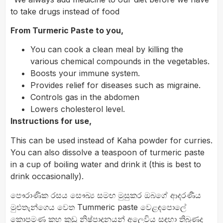
to take drugs instead of food
From Turmeric Paste to you,
You can cook a clean meal by killing the
various chemical compounds in the vegetables.
Boosts your immune system.
Provides relief for diseases such as migraine.
Controls gas in the abdomen
Lowers cholesterol level.
Instructions for use,
This can be used instead of Kaha powder for curries.
You can also dissolve a teaspoon of turmeric paste
in a cup of boiling water and drink it (this is best to
drink occasionally).
පෞරාණික රසය සෞඛ්‍ය සමඟ මුසුකර ඔබගේ ආදරණීය
මුළුතැන්ගෙය වෙත Tummeric paste වෙළඳපොලේ
කොපමණ කහ කුඩු නිෂ්පාදනයන් අලෙවිය සඳහා තිබුණද