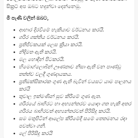
සික්‍රට් අප ඔබට හදුන්වා දෙන්නෙමු.
මී
පැණි
වලින්
ඔබට,
ආහාර
දිරවීමේ
හැකියාව
වර්ධනය
කරයි.
ශරීර
ශක්තිය
වර්ධනය
කරයි.
ප්‍
රතිජීවකයක්
ලෙස
ක්‍
රියා
කරයි.
නිදිමත
ඇති
කරයි.
මල
හොඳින්
පිටකරයි.
හිමොග්ලොබින්
ඌණතාව
නිසා
ඇති
වන
පාණ්ඩු
තත්ත්ව
වලදී
ගුණදායකය.
ප්‍
රතිඔක්සිකාරක
ගුණ
ඇති
බැවින්
වයසට
යාම
පාලනය
කරයි
තුවාල
ඉක්මණින්
සුව
කිරීමේ
ගුණ
ඇත.
ශරීරයේ
බාහිරට
හා
අභ්‍
යන්තරව
යොදා
ගත
හැකි
අතර
ශරීරය
බාහිරවත්
අභ්‍
යන්තරවත්
පිරිසිදු
කරයි.
සම
මතුපිටින්
ආලේප
කිරීමේදී
සමේ
තෙතමනය
රඳා
පවත්වා
ගනී.
ලේ
පිරිසිදු
කරයි