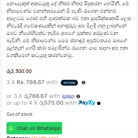
නොයැකුත් අකටයුතු දේ නිතර නිතර සිදුකරන හෙයිනී. මේ
නිසාවෙන්ම වනන්තරයෙන් මී පැණි රැගෙන එන්නම්
අසලටම ගොස් එහි ගුණාත්මක බව ඉතා සුපරික්ෂාකාරී ලෙස
නිවැරැදි ගවේෂණයකින් අනතුරුව අප මිලදි ගනු ලබන්නේ
ඔබව නීරෝගිමත්ව තැබිම අපගේ මුක්ක්‍ය අරමුණ වන
බැවිනි. මේ නිසාවෙන්ම මෙම ස්භාදම් අපුර්වතයම ඔබගේ
මුල්තැන් ගෙයි කරා එලෙසින්ම රැගෙන යාම සදහා අප ඉතා
වගකිමෙන් කටයුතු කරන්නෙමු.
රු
2,300.00
3 X
Rs. 766.67
with
or 3 X
රු766.67
with
or up to 4 X
රු575.00
with
Out of stock
Chat on WhatsApp