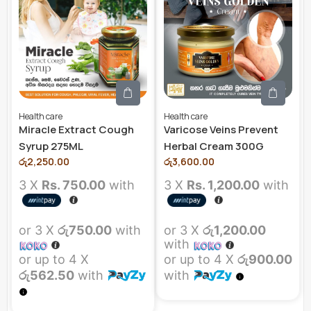
Health care
Health care
Miracle Extract Cough
Varicose Veins Prevent
Syrup 275ML
Herbal Cream 300G
රු
2,250.00
රු
3,600.00
3 X
Rs. 750.00
with
3 X
Rs. 1,200.00
with
or 3 X
රු750.00
with
or 3 X
රු1,200.00
with
or up to 4 X
or up to 4 X
රු900.00
රු562.50
with
with