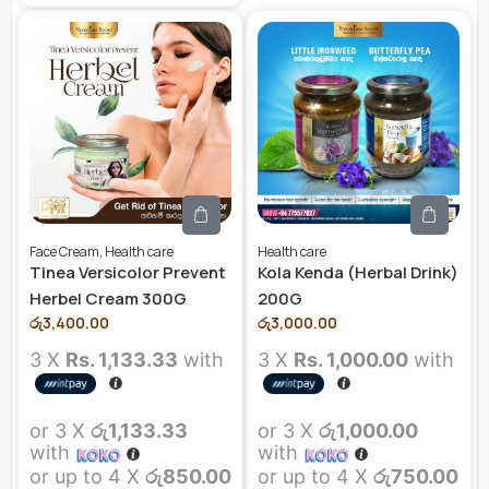
Face Cream
,
Health care
Health care
Tinea Versicolor Prevent
Kola Kenda (Herbal Drink)
Herbel Cream 300G
200G
රු
3,400.00
රු
3,000.00
3 X
Rs. 1,133.33
with
3 X
Rs. 1,000.00
with
or 3 X
රු1,133.33
or 3 X
රු1,000.00
with
with
or up to 4 X
රු850.00
or up to 4 X
රු750.00