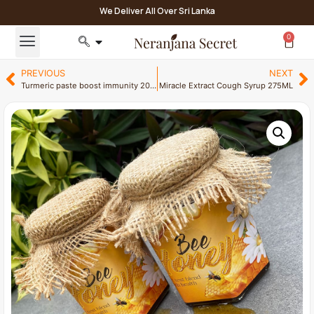
We Deliver All Over Sri Lanka
0
PREVIOUS
NEXT
Turmeric paste boost immunity 200G
Miracle Extract Cough Syrup 275ML