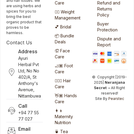
and hair issues. We
Care
Refund and
are using herbs and
Returns
spices for you to
🏋️‍♀️ Weight
Policy
bring the best
Management
organic product that
Buyer
💕 Bridal
proves to be
Protection
harmless.
📦 Bundle
Dispute and
Deals
Contact Us
Report
Address
🤦 Face
Care
Ayuri
Herbal Pvt
🦶🏽 Foot
Ltd, No No
Care
402/A, St
© Copyright [2019-
💆🏻‍♀️ Hair
2025]
Neranjana
Anthony's
Care
Secret –
All Right
Avenue,
reserved!
👋🏽 Hands
Nittambuwa
Site By
Pearstec
Care
Call
👩‍👦
+94 77 55
Maternity
77 027
Nutrition
Email
🍵 Tea