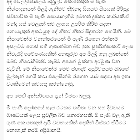
අද වෙලදපොලෙයි බහුලව කොතෙකුත් මී පැණි
නිශ්පාදනයන් මිලදි ගැනිමට තිබුනද සියයට සියයක් පිරිසුදු
ස්වභාවික මී පැණි සොයාගැනිම ඉමහත් දුෂ්කර කාර්යකී.ඒ
මන්ද යත් වෙලදුන් තම ලාභය උපරිම කිරිම සදහා
නොයැකුත් අකටයුතු දේ නිතර නිතර සිදුකරන හෙයිනී. මේ
නිසාවෙන්ම වනන්තරයෙන් මී පැණි රැගෙන එන්නම්
අසලටම ගොස් එහි ගුණාත්මක බව ඉතා සුපරික්ෂාකාරී ලෙස
නිවැරැදි ගවේෂණයකින් අනතුරුව අප මිලදි ගනු ලබන්නේ
ඔබව නීරෝගිමත්ව තැබිම අපගේ මුක්ක්‍ය අරමුණ වන
බැවිනි. මේ නිසාවෙන්ම මෙම ස්භාදම් අපුර්වතයම ඔබගේ
මුල්තැන් ගෙයි කරා එලෙසින්ම රැගෙන යාම සදහා අප ඉතා
වගකිමෙන් කටයුතු කරන්නෙමු.
අප මෙහි අන්තර්ගතය දෑන් විමසා බලමු.
මි පැණි ලෝකයේ සැම රටකම භවිතා වන සහ දිව්වයම
ඹෟෂධයක් ලෙස ප්‍රචිලිත බව නොරහසකි. මි පැණි වල ඇති
ගුණ කොතෙකුත් දැයි වචනයකින් දෙකින් විස්තර කිරිමට
නොහැකි තරම් අප්‍රිමානයි.