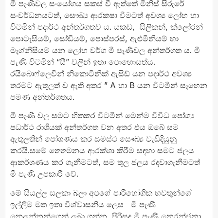
මී පැණිවල සංයෝගය සකස් වී ඇත්තේ මිනිස් සිරුරේ
සංවර්ධනයටත්, සෞඛ්‍ය ආරකෂා වීමටත් අවශ්‍ය ලෝහ හා
විටමින් පදාර්ථ අන්තර්ගතව ය. යකඩ, සිලිකන්, ක්ලෝරන්
පොටෑසියම්, සෝඩියම්, පොස්පරස්, ඇළුමිනියම් හා
මැග්නීසියම් යන ලෝහ වර්ග මී පැණිවල අන්තර්ගත ය. මී
පැණි විටමින් “සී” වලින් ඉතා පොහොසත්ය.
රයිබොෆ්ලෙවින් නිකොටිනික් ඇසිඩ් යන පදාර්ථ අවශ්‍ය
තරමට ඇතුලත් ව ඇති අතර ” A හා B යන විටමින් සෑහෙන
පමණ අන්තර්ගතය.
මී පැණි වල සමට හිතකර විටමින් මෙන්ම විවිධ පෝශ්‍ය
පධාර්ථ රාශියක් අන්තර්ගත වන අතර එය ඔබේ සම
ඇතුලතින් පෝශණය කර සමස්ථ සෞඛ්‍ය වැඩිදියුනු
කරයි.සමේ තෙතමනය ආරක්ශා කිරීම සඳහා සමට ජලය
ආකර්ශණය කර ගැනීමටත්, සම තුල ජලය රදවාගැනීමටත්
මී පැණි උපකාරී වේ.
මේ සියල්ල සලකා බලා අපගේ පාරීභෝගික භවතුන්ගේ
ඉල්ලිම මත ඉතා විශ්වාසනිය ලෙස මි පැණි
නෙලන්නන්ගෙන් ලබා ගන්න පිරිසුදු මී පැණි නෙරන්ජනා