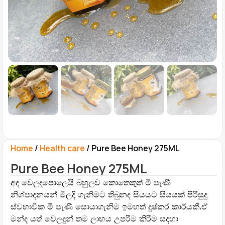
Home
/
Health care
/ Pure Bee Honey 275ML
Pure Bee Honey 275ML
අද වෙලදපොලෙයි බහුලව කොතෙකුත් මී පැණි
නිශ්පාදනයන් මිලදි ගැනිමට තිබුනද සියයට සියයක් පිරිසුදු
ස්වභාවික මී පැණි සොයාගැනිම ඉමහත් දුෂ්කර කාර්යකී.ඒ
මන්ද යත් වෙලදුන් තම ලාභය උපරිම කිරිම සදහා