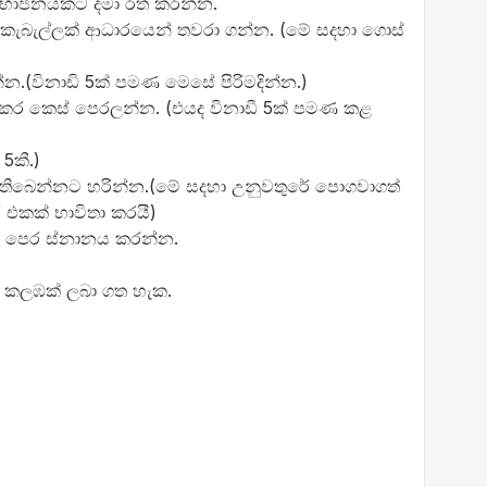
ර භාජනයකට දමා රත් කරන්න.
් කැබැල්ලක් ආධාරයෙන් තවරා ගන්න. (මේ සදහා ගොස්
න්න.(විනාඩි 5ක් පමණ මෙසේ පිරිමදින්න.)
 කර කෙස් පෙරලන්න. (එයද විනාඩී 5ක් පමණ කළ
 5කී.)
් තිබෙන්නට හරින්න.(මේ සදහා උනුවතුරේ පොගවාගත්
් එකක් භාවිතා කරයී)
ට පෙර ස්නානය කරන්න.
් කලඹක් ලබා ගත හැක.