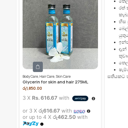
තෙල
රත්
කැබැ
හිස 
බෙල
යුතු
ඉන්ප
දැන
තුවා
තෙල
ෂැම්
සතියකට හ
Body Care
,
Hair Care
,
Skin Care
Glycerin for skin and hair 275ML
රු
1,850.00
3 X
Rs. 616.67
with
or 3 X
රු616.67
with
or up to 4 X
රු462.50
with