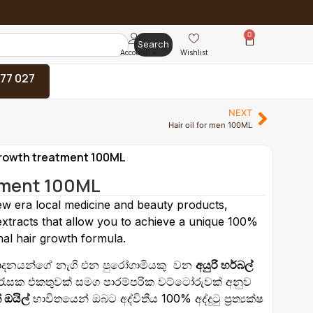
0
Search
Account
Wishlist
 77 027
NEXT
Hair oil for men 100ML
 growth treatment 100ML
atment 100ML
new era local medicine and beauty products,
extracts that allow you to achieve a unique 100%
onal hair growth formula.
පාදනයන්ගේ නැගි එන පුරෝගාමියකු වන
අයුරි හර්බල්
ර රැසක එකතුවක් සමග පාරම්පරික වට්ටෝරුවක් අනුව
් ඔයිල්
භාවිතයෙන් ඔබට අද්විතීය 100% අද්දුටු ප්‍රත්‍යක්ෂ