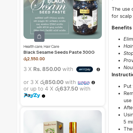
The use o
for scalp 
Benefits 
Elim
Hair
Health care
,
Hair Care
Black Sesame Seeds Paste 300G
Stop
රු
2,550.00
Prov
Nour
3 X
Rs. 850.00
with
Instructi
or 3 X
රු850.00
with
Put 
or up to 4 X
රු637.50
with
Remo
use 
Afte
Usin
5 mi
Then