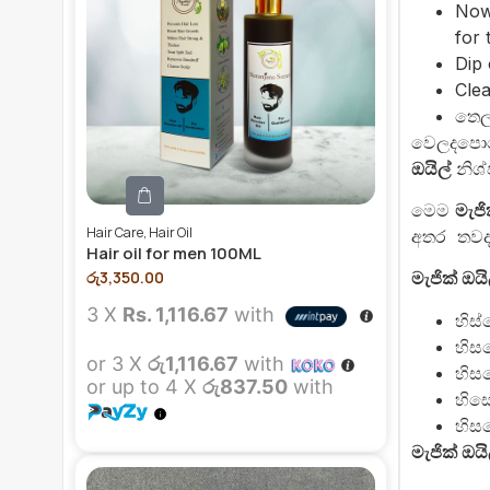
Now 
for t
Dip 
Clea
තෙල්
වෙලදපොල
ඔයිල්
නිශ්
මෙම
මැජි
Hair Care
,
Hair Oil
අතර තවද හ
Hair oil for men 100ML
රු
3,350.00
මැජික් ඔයි
3 X
Rs. 1,116.67
with
හිස්
හිස
or 3 X
රු1,116.67
with
හිසක
or up to 4 X
රු837.50
with
හිසේ
හිස
මැජික් ඔය