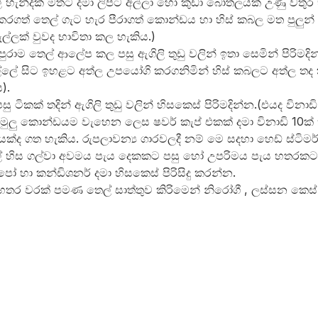
් හැන්දක් මතට දමා ලිපට අල්ලා හෝ කුඩා බෝතලයක් උණු වතු
 කරගත් තෙල් ගැට හැර පීරාගත් කොන්ඩය හා හිස් කබල මත පුලුන
ල්ලක් වුවද භාවිතා කල හැකිය.)
පුරාම තෙල් ආලේප කල පසු ඇගිලි තුඩු වලින් ඉතා සෙමින් පිරිමදි
්ලේ සිට ඉහළට අත්ල උපයෝගි කරගනිමින් හිස් කබලට අත්ල තද
ය).
සු ටිකක් තදින් ඇගිලි තුඩු වලින් හිසකෙස් පිරිමදින්න.(එයද විනාඩි
් මුලු කොන්ඩයම වැහෙන ලෙස ෂවර් කැප් එකක් දමා විනාඩි 10ක
යක්ද ගත හැකිය. රුපලාවන්‍ය ගාරවලදී නම් මෙ සදහා හෙඩ් ස්ටිමර
් හිස ගල්වා අවමය පැය දෙකකට පසු හෝ උපරිමය පැය හතරක
පෝ හා කන්ඩිශනර් දමා හිසකෙස් පිරිසිදු කරන්න.
තර වරක් පමණ තෙල් සාත්තුව කිරිමෙන් නිරෝගී , ලස්සන කෙස