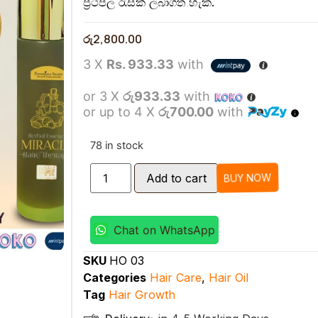
ප්‍රථිපල රැසක් ලබාගත හැක.
රු
2,800.00
3 X
Rs. 933.33
with
or 3 X
රු933.33
with
or up to 4 X
රු700.00
with
78 in stock
BUY NOW
Add to cart
Chat on WhatsApp
SKU
HO 03
Categories
Hair Care
,
Hair Oil
Tag
Hair Growth