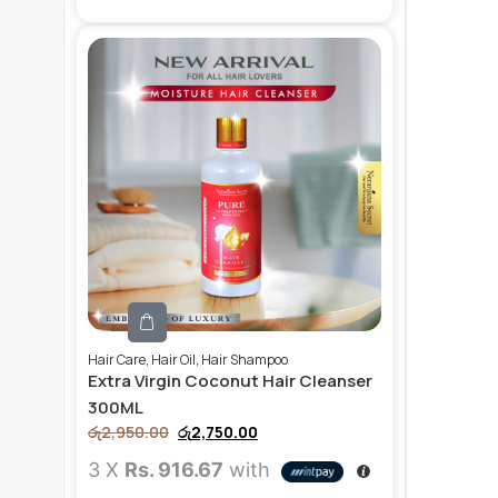
Hair Care
,
Hair Oil
,
Hair Shampoo
Extra Virgin Coconut Hair Cleanser
300ML
රු
2,950.00
රු
2,750.00
3 X
Rs. 916.67
with