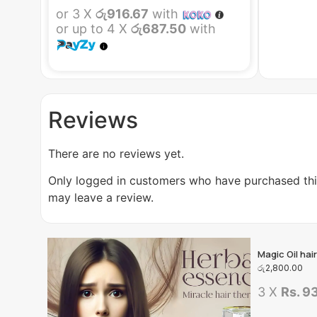
or 3 X
රු916.67
with
or up to 4 X
රු687.50
with
Reviews
There are no reviews yet.
Only logged in customers who have purchased th
may leave a review.
Magic Oil ha
රු
2,800.00
3 X
Rs. 9