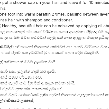
put a shower cap on your hair and leave it for 10 minutes
his.
one foot into warm paraffin 2 times, pausing between layer
nse hair with shampoo and conditioner.
 Healthy, beautiful hair can be achieved by applying oil ab
ේ කොතෙකුත් හිසකෙස් වර්ධනය සදහා ආලේපන තිබුනද එම සෑ
පා දනය ඔබ මවිත කරවමින් පලමු සති දෙක ඇතුළත නිසැක ප්‍රථිපල
ක් ඔයිල්
භාවිතයෙන් හිසකෙස් ශක්තිමත් සහ ඝනව වර්ධනය වන අ
ිසේ රුදාව සහ දුර්වර්ණ වු හිසකෙස් සදහා කදිම විසදුමකී.
ල්
භාවිතයෙන් ඔබට ලැබෙන වාසී,
හොරි සහා මුලින්ම නැති කර දමයි.
කෙස් ඝනව වර්ධනය වේ.
ෙස් ගැලවී යාම දින 5ක් ඇතුළත නවතා දමයි.
 රුදාවට ප්‍රත්‍ය ක්ෂ සහනයක් ලබා දේ.
කෙස් වලට පෝෂණයක් ලාබා දෙමින් හිසකෙස් ඇතුලාන්තයෙන් ශක්
ිල් භාවිතයට උපදෙස්,