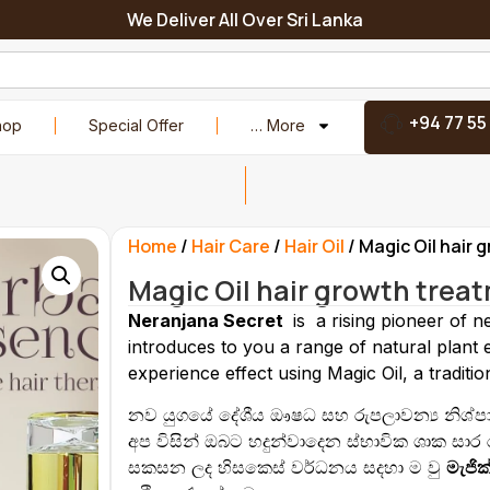
We Deliver All Over Sri Lanka
+94 77 55
hop
Special Offer
… More
Home
/
Hair Care
/
Hair Oil
/ Magic Oil hair
Magic Oil hair growth tre
Neranjana Secret
is a rising pioneer of 
introduces to you a range of natural plant 
experience effect using Magic Oil, a traditi
නව යුගයේ දේශීය ඖෂධ සහ රුපලාවන්‍ය නිශ්
අප විසින් ඔබට හදුන්වාදෙන ස්භාවික ශාක සා
සකසන ලද හිසකෙස් වර්ධනය සදහා ම වු
මැජික