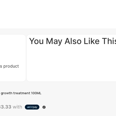
You May Also Like This
is product
ir growth treatment 100ML
33.33
with