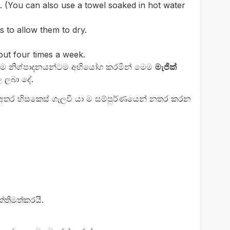
. (You can also use a towel soaked in hot water
s to allow them to dry.
out four times a week.
ම නිශ්පාදනයන්ටම අභියෝග කරමින් මෙම
මැජික්
 ලබා දේ.
තර හිසකෙස් ගැලවී යා ම සම්පුර්ණයෙන් නතර කරන
තිමත්කරයී.