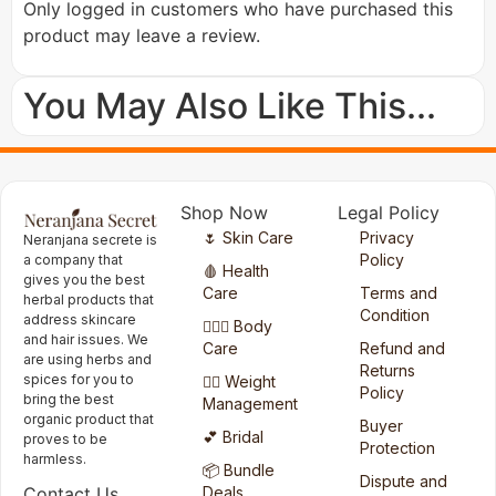
Only logged in customers who have purchased this
product may leave a review.
You May Also Like This...
Shop Now
Legal Policy
🌷 Skin Care
Privacy
Neranjana secrete is
Policy
a company that
🩸 Health
gives you the best
Care
Terms and
herbal products that
Condition
address skincare
🧖🏻‍♀️ Body
and hair issues. We
Care
Refund and
are using herbs and
Returns
spices for you to
🏋️‍♀️ Weight
Policy
bring the best
Management
organic product that
Buyer
💕 Bridal
proves to be
Protection
harmless.
📦 Bundle
Dispute and
Deals
Contact Us