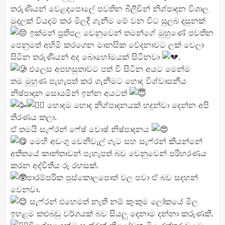
තරුණියන් වෙළදපොලේ පවතින බීලීචින් නිශ්පාදන විශාල
මුදලක් වියදම් කර මිලදී ගැනීම මේ වන විට සුලබ දසුනක්
ඉක්මන් ප්
රතිපල වෙනුවෙන් තමන්ගේ මුහුණේ පවතින
පෙනුමත් අහිමි කරගෙන මානසික වේදනාවට ලක් වෙලා
සිටින තරුණියන් අද බොහෝමයක් සිටිනවා
.
එලෙස අපහසුතාවට පත් වී සිටින අයට මෙන්ම
තම මුහුණ පැහැපත් කර ගැනීමට හොද විශ්වාසනීය
නිෂ්පාදන සොයමින් ඉන්න අයටත්
හොදම හොද නිශ්පාදනයක් හදුන්වා දෙන්න අපි
තීරණය කලා.
ඒ තමයි සැෆ්රන් ෆේෂ් වොෂ් නිෂ්පාදනය
මෙහි අඩංගු වෙනිවැල් ගැට සහ සැෆ්රන් කියන්නේ
අතීතයේ කාන්තාවන් පැහැපත් බව වෙනුවෙන් පරිහරණය
කරන අද්විතීය රූ රහසක්.
පාරම්පරික පුස්කොලපොත් වල පවා ඒ බව සදහන්
වෙනවා.
සැෆ්රන් එහෙමත් නැති නම් කුංකුම ලෝකයේ මිල
ඉහළම කළුබඩු වර්ගයක් බව සියලු දෙනාම දන්නා කරුණකී.