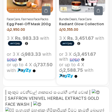
Face Care
,
Fairness Face Packs
Bundle Deals
,
Face Care
Egg Peel-Off Mask 200g
Radiant Glow Collection
රු
2,950.00
රු
10,355.00
3 X
Rs. 983.33
with
3 X
Rs. 3,451.67
with
or 3 X
රු983.33
with
or 3 X
රු3,451.67
with
or up to 4 X
රු737.50
or up to 4 X
රු2,588.75
with
with
| කුංකුම වෙනිවැල් ශාකසාර සංයෝගී ෆේෂ් වොෂ් |
| SAFFRON VENIVEL HERBAL EXTRACTS GOLD
FACE WASH |
පැහැපත් මුහුණක හිමිකාරියක් වීමට කැමතී බොහෝ