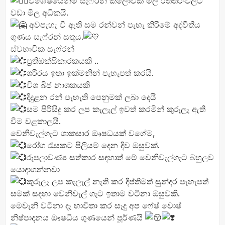
විශේෂයෙන්ම සැෆ්රන් කිලෝවක මිල රත්තරංවලට
වඩා මිල අධිකයි.
අවපැහැ වී ඇති සම රන්වන් පැහැ කිරීමේ අද්වීතීය
ගුණය සැෆ්රන් සතුය.
ස්වභාවික සැෆ්රන්
ප්
රතිඔක්සිකාරකයකි ..
ශරීරය ඉතා ඉක්මනින් පැහැපත් කරයි.
විශ බීජ නාශකයකි
දිදුළන රන් පැහැති පෙනුමක් ලබා දෙයී
සම පිරිසිදු කර ලප කැලැල් ඉවත් කරමින් කුරුලෑ ඇති
වීම වළකාලයි.
වෙනිවැල්ගැට ශාකසාර ඖෂධයක් වගේම,
රෝග රැසකට පිලියම් දෙන දිව ඔසුවක්.
රූපලාවණ්
ය සත්කාර සඳහාත් මේ වෙනිවැල්ගැට බහුලව
යොදාගන්නවා
කුරුලෑ ලප කැලැල් නැති කර දීප්තිමත් සුන්දර පැහැපත්
සමක් සදහා වෙනිවැල් ගැට ඉතාම වටිනා ඔසුවකී.
මෙවැනි වටිනා දෑ භාවිතා කර සෑදු අප ෆේෂ් වොෂ්
නිෂ්පාදනය ඖෂධිය ගුණයෙන් පූර්ණයි