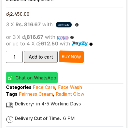
රු
2,450.00
3 X
Rs. 816.67
with
or 3 X
රු816.67
with
or up to 4 X
රු612.50
with
BUY NOW
Add to cart
Chat on WhatsApp
Categories
Face Care
,
Face Wash
Tags
Fairness Cream
,
Radiant Glow
Delivery:
in 4-5 Working Days
Delivery Cut of Time:
6 PM