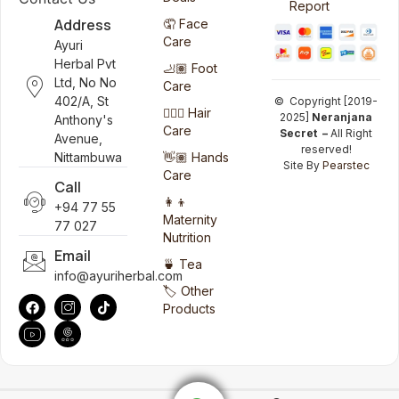
Report
Address
🤦 Face
Care
Ayuri
Herbal Pvt
🦶🏽 Foot
Ltd, No No
Care
402/A, St
© Copyright [2019-
💆🏻‍♀️ Hair
2025]
Neranjana
Anthony's
Care
Secret –
All Right
Avenue,
reserved!
👋🏽 Hands
Nittambuwa
Site By
Pearstec
Care
Call
👩‍👦
+94 77 55
Maternity
77 027
Nutrition
Email
🍵 Tea
info@ayuriherbal.com
🏷️ Other
Products