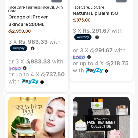
Face Care
,
Fairness Face Oil
,
Skin
Face Care
,
Lip Care
Care
Natural Lip Balm 15G
Orange oil Proven
රු
875.00
Skincare 200ML
3 X
Rs. 291.67
with
රු
2,950.00
3 X
Rs. 983.33
with
or 3 X
රු291.67
with
or 3 X
රු983.33
with
or up to 4 X
රු218.75
with
or up to 4 X
රු737.50
with