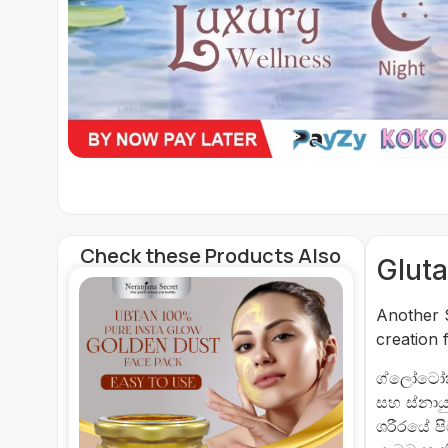
Check these Products Also
Gluta
Another S
creation 
ග්ලෝටෝතය
සහ ස්නාය
ශරීරයේ ප