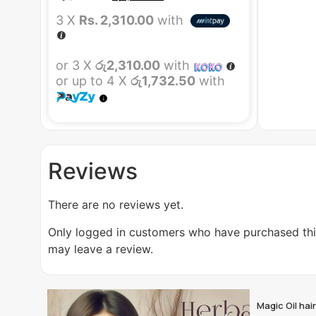
3 X
Rs. 2,310.00
with
or 3 X
රු2,310.00
with
or up to 4 X
රු1,732.50
with
Reviews
There are no reviews yet.
Only logged in customers who have purchased th
may leave a review.
Magic Oil ha