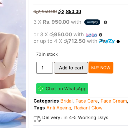
රු
2,950.00
රු
2,850.00
3 X
Rs. 950.00
with
or 3 X
රු950.00
with
or up to 4 X
රු712.50
with
70 in stock
BUY NOW
Add to cart
Chat on WhatsApp
Categories
Bridal
,
Face Care
,
Face Cream
Tags
Anti Ageing
,
Radiant Glow
Delivery:
in 4-5 Working Days