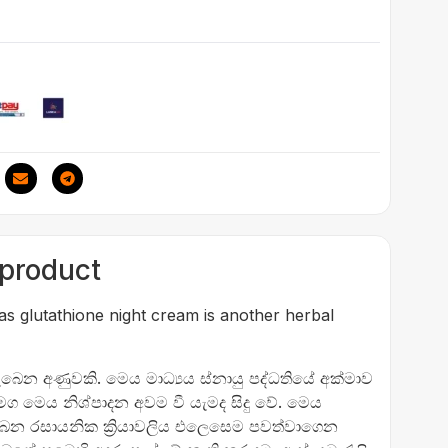
 product
s glutathione night cream is another herbal
ෙන අණුවකි. මෙය මාධ්‍යය ස්නායු පද්ධතියේ අක්මාව
ග මෙය නිශ්පාදන අවම වී යැමද සිදු වේ. මෙය
ිබෙන රසායනික ක්‍රියාවලිය එලෙසෙම පවත්වාගෙන