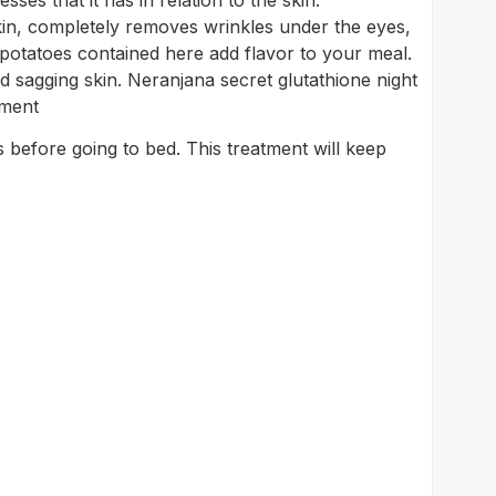
es that it has in relation to the skin.
in, completely removes wrinkles under the eyes,
 potatoes contained here add flavor to your meal.
nd sagging skin. Neranjana secret glutathione night
tment
s before going to bed. This treatment will keep