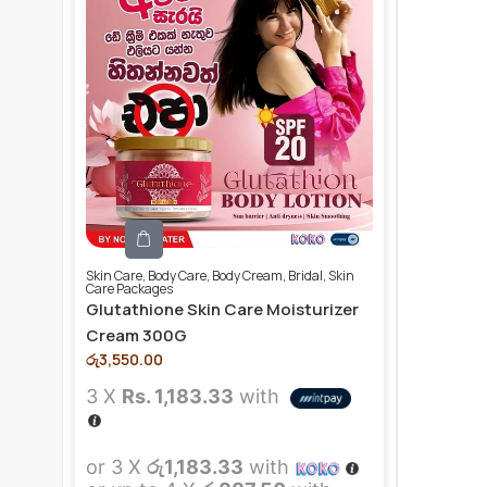
Skin Care
,
Body Care
,
Body Cream
,
Bridal
,
Skin
Care Packages
Glutathione Skin Care Moisturizer
Cream 300G
රු
3,550.00
3 X
Rs. 1,183.33
with
or 3 X
රු1,183.33
with