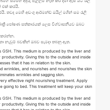
ේ සමෙහි අදුරු පැල්ලම් නැති කර දමා ඇස් යට රැලි
 එක් කරයි.
යි. තවද මෙහි අඩංගු ආර්මන්ඩ් ඔයිල් මගින් සම රැලි
රාත්‍රි පෝෂණ සත්කාරයක් ලෙස විශ්වාසනීයව ඔබට
 කරන්න.
තා නැවුම් බවකින් ඔබව සැමදා තබනු ඇත.
as GSH. This medium is produced by the liver and
oductivity. Giving this to the outside and inside
es that it has in relation to the skin.
nd wrinkles, and nourishes and nourishes the skin
liminates wrinkles and sagging skin.
ery effective night nourishing treatment. Apply
re going to bed. This treatment will keep your skin
as GSH. This medium is produced by the liver and
oductivity. Giving this to the outside and inside