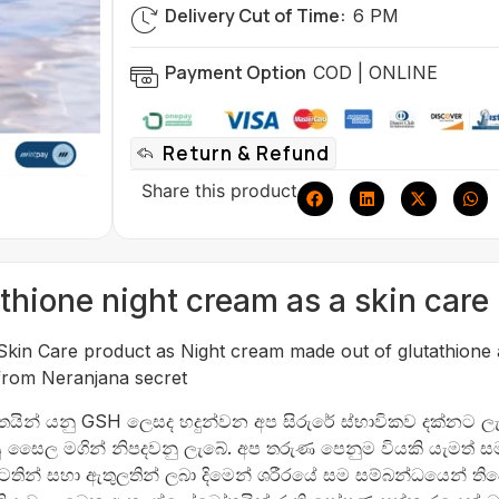
Delivery Cut of Time:
6 PM
Payment Option
COD | ONLINE
Return & Refund
Share this product
thione night cream as a skin care
kin Care product as Night cream made out of glutathione a
from Neranjana secret
ින් යනු GSH ලෙසද හදුන්වන අප සිරුරේ ස්භාවිකව දක්නට ලැබ
ු සෛල මගින් නිපදවනු ලැබේ. අප තරුණ පෙනුම වියකි යැමත් සම
ිටතින් සහා ඇතුලතින් ලබා දිමෙන් ශරීරයේ සම සම්බන්ධයෙන් ත