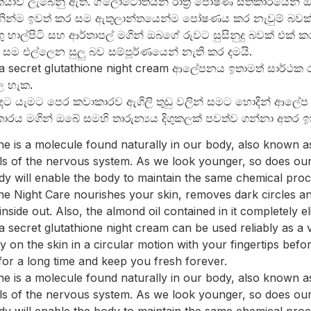
ියාව ලැබෙනු ඇත. ග්ලෝටෝතයින් රාත්‍රි පෝෂණ සත්කාරයෙන් ඔබග
මනින්ම ඉවත් කර සම ඇතුලාන්තයෙන්ම පෝෂණය කර නැවුම් බවක්
ු හාල්පිටි සහ ආර්තාපල් මගින් ඔබගේ රුවට සුසිනුදු බවක් එක් කර
 සම එල්ලෙන සුලු බව සම්පූර්ණයෙන් නැති කර දමයි.
a secret glutathione night cream ආලේපනය ඉතාමත් සාර්ථක 
ල හැක.
දට යැමට පෙර කවාකාරව ඇගිලි තුඩු වලින් සමට හොදින් ආලේප
ාරය මගින් ඔබේ සමහි තාරුන්‍යය දිගුකලක් පවත්ව ගන්නා අතර ඉ
ne is a molecule found naturally in our body, also known 
ls of the nervous system. As we look younger, so does our pr
dy will enable the body to maintain the same chemical process
ne Night Care nourishes your skin, removes dark circles a
inside out. Also, the almond oil contained in it completely e
 secret glutathione night cream can be used reliably as a v
ly on the skin in a circular motion with your fingertips befo
for a long time and keep you fresh forever.
ne is a molecule found naturally in our body, also known 
ls of the nervous system. As we look younger, so does our pr