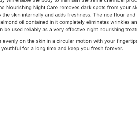
dy will enable the body to maintain the same chemical process
ne Nourishing Night Care removes dark spots from your sk
 the skin internally and adds freshness. The rice flour and
 almond oil contained in it completely eliminates wrinkles a
 be used reliably as a very effective night nourishing trea
s evenly on the skin in a circular motion with your fingertip
 youthful for a long time and keep you fresh forever.