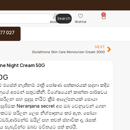
0
Search
Account
Wishlist
 77 027
NEXT
Glutathione Skin Care Moisturizer Cream 300G
one Night Cream 50G
50G
ිම් එසේත් නැතිනම් රාත්‍රි පෝෂණ සත්කාරයක් සදහා කදිම
නුයේ අපමන් සතුටකිනී. විශේෂයෙන් කාන්තා පාර්ෂවය
සරිලන සහ සුදුසු නයිට් ක්‍රීම් ආලේපනයක් සොයා
 පසුබිමක Neranjana secret අප ඔබ වෙනුවෙන් ගෙන
 සමකටම සරිලන ලෙස නිශ්පාදනය කර ඇත. සෝයා
ව්ඩර්,ආර්මන්ඩ් ඔයිල් සහ තවත් ස්භාවික දෑ රැසක්
ය සැබැවින්ම ඔබව මවිතයට පත් කරයී.