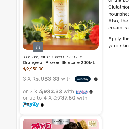
of the bo
Glutathio
nourishes
Also, the
cream can
Apply thi
your skin
Face Care
,
Fairness Face Oil
,
Skin Care
Orange oil Proven Skincare 200ML
රු
2,950.00
3 X
Rs. 983.33
with
or 3 X
රු983.33
with
or up to 4 X
රු737.50
with