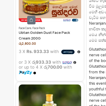
යාමට හැක
විම මුලු
මෙහි අඩංග
වැටිම සහ
Neranjan
Face Care
,
Face Pack
භාවිතා ක
Ubtan Golden Dust Face Pack
මෙය නින්
Cream 200G
මෙම සත්ක
රු
2,800.00
Glutathio
3 X
Rs. 933.33
with
nerve cel
of the bo
or 3 X
රු933.33
with
Glutathio
or up to 4 X
රු700.00
with
from the 
Neranjana
this even
youthful 
Glutathio
nerve cel