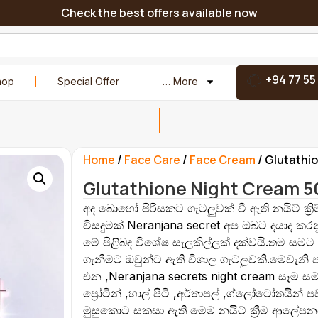
Check the best offers available now
+94 77 55
hop
Special Offer
… More
Home
/
Face Care
/
Face Cream
/ Glutathi
Glutathione Night Cream 
අද බොහෝ පිරිසකට ගැටලුවක් වී ඇති නයිට් ක්‍ර
විසදුමක් Neranjana secret අප ඔබට දයාද කර
මේ පිළිබඳ විශේෂ සැලකිල්ලක් දක්වයි.තම සමට 
ගැනීමට ඔවුන්ට ඇති විශාල ගැටලුවකි.මෙවැනි
එන ,Neranjana secrets night cream සෑම
ප්‍රෝටින් ,හාල් පිටි ,අර්තාපල් ,ග්ලෝටෝතයින් ප
මුසුකොට සකසා ඇති මෙම නයිට් ක්‍රීම ආලේපන