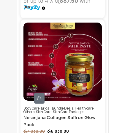
or up to 4 X
රු887.50
with
Body Care
,
Bridal
,
Bundle Deals
,
Health care
,
Others
,
Skin Care
,
Skin Care Packages
Neranjana Collagen Saffron Glow
Pack
රු
7,930.00
රු
6,930.00