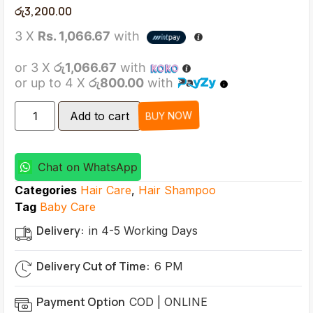
රු
3,200.00
3 X
Rs. 1,066.67
with
or 3 X
රු1,066.67
with
or up to 4 X
රු800.00
with
BUY NOW
Add to cart
Chat on WhatsApp
Categories
Hair Care
,
Hair Shampoo
Tag
Baby Care
Delivery:
in 4-5 Working Days
Delivery Cut of Time:
6 PM
Payment Option
COD | ONLINE