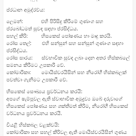
ප්රධාන අමුද්රව්ය:
ලෙමන්: එහි පිරිසිදු කිරීමේ ගුණාංග සහ
ප්රබෝධමත් සුවඳ සඳහා ප්රසිද්ධය.
සහල් කිරි: හිසකෙස් පෝෂණය හා මෘදු කරයි.
රෝස තෙල්: එහි සන්සුන් සහ සන්සුන් ගුණාංග සඳහා
ප්රසිද්ධය.
රෝස සාරය: ස්වභාවික සුවඳ ලබා දෙන අතර හිස්කබලේ
සමනය කිරීමට උපකාරී වේ.
කෝමාරිකා: මොයිස්චරයිසින් සහ නිරෝගී හිස්කබලක්
පවත්වා ගැනීමට උපකාරී වේ.
හිසකෙස් සෞඛ්‍යය ප්‍රවර්ධනය කරයි:
අපගේ ෂැම්පූවල ඇති ස්වාභාවික අමුද්‍රව්‍ය ඔබේ දරුවාගේ
හිසකෙස් පෝෂණය සහ ශක්තිමත් කිරීම, නිරෝගී හිසකෙස්
වර්ධනය ප්‍රවර්ධනය කරයි.
වියළි හිස්කබල වළක්වයි:
කෝමාරිකා සහ සහල් කිරිවල ඇති මොයිස්චරයිසින් ගුණය