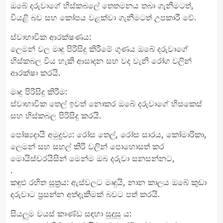
ඔබේ දරුවාගේ හිස්කබලේ තෙතමනය තබා ගැනීමටත්,
වියළි බව සහ කෝපය වළක්වා ගැනීමටත් උපකාරී වේ.
ස්වාභාවික ආරක්ෂණය:
ලෙමන් වල මෘදු පිරිසිදු කිරීමේ ගුණය ඔබේ දරුවාගේ
හිස්කබල විය හැකි ආසාදන සහ වද වැනි රෝග වලින්
ආරක්ෂා කරයි.
මෘදු පිරිසිදු කිරීම:
ස්වාභාවික තෙල් ඉවත් නොකර ඔබේ දරුවාගේ හිසකෙස්
සහ හිස්කබල පිරිසිදු කරයි.
පෝෂ්‍යදායි අමුද්‍රව්‍ය: රෝස තෙල්, රෝස සාරය, කෝමාරිකා,
ලෙමන් සහ සහල් කිරි වලින් පොහොසත් කර
මොයිස්චරයිසින් මෙන්ම ඔබ දරුවා සනසන්නට,
.
කඳුළු රහිත සූත්‍රය: ඇස්වලට මෘදුයි, නාන කාලය ඔබේ කුඩා
දරුවාට ප්‍රසන්න අත්දැකීමක් බවට පත් කරයි.
සියලුම වයස් කාණ්ඩ සඳහා සුදුසු ය: