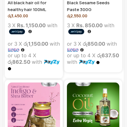
All black hair oil for
Black Sesame Seeds
healthy hair 100ML
Paste 300G
රු
3,450.00
රු
2,550.00
3 X
Rs. 1,150.00
with
3 X
Rs. 850.00
with
or 3 X
රු1,150.00
with
or 3 X
රු850.00
with
or up to 4 X
or up to 4 X
රු637.50
රු862.50
with
with