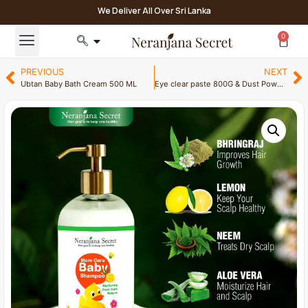
We Deliver All Over Sri Lanka
0
PREVIOUS
NEXT
Ubtan Baby Bath Cream 500 ML
Eye clear paste 800G & Dust Powder 175G