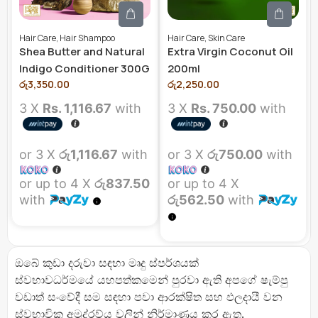
Hair Care
,
Hair Shampoo
Hair Care
,
Skin Care
Shea Butter and Natural
Extra Virgin Coconut Oil
Indigo Conditioner 300G
200ml
රු
3,350.00
රු
2,250.00
3 X
Rs. 1,116.67
with
3 X
Rs. 750.00
with
or 3 X
රු1,116.67
with
or 3 X
රු750.00
with
or up to 4 X
රු837.50
or up to 4 X
with
රු562.50
with
ඔබේ කුඩා දරුවා සඳහා මෘදු ස්පර්ශයක්
ස්වභාවධර්මයේ යහපත්කමෙන් පුරවා ඇති අපගේ ෂැම්පු
වඩාත් සංවේදී සම සඳහා පවා ආරක්ෂිත සහ ඵලදායී වන
ස්වභාවික අමුද්රව්ය වලින් නිර්මාණය කර ඇත.