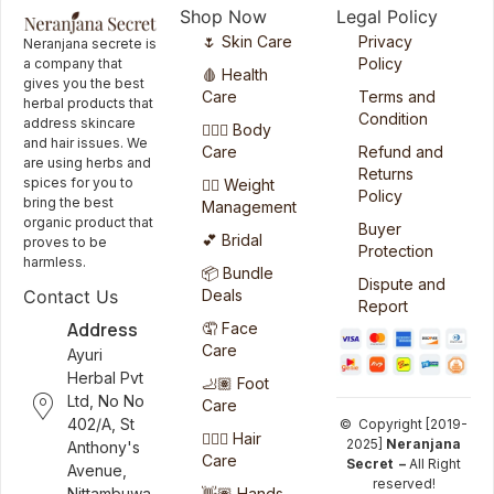
Shop Now
Legal Policy
🌷 Skin Care
Privacy
Neranjana secrete is
Policy
a company that
🩸 Health
gives you the best
Care
Terms and
herbal products that
Condition
address skincare
🧖🏻‍♀️ Body
and hair issues. We
Care
Refund and
are using herbs and
Returns
spices for you to
🏋️‍♀️ Weight
Policy
bring the best
Management
organic product that
Buyer
💕 Bridal
proves to be
Protection
harmless.
📦 Bundle
Dispute and
Deals
Contact Us
Report
Address
🤦 Face
Care
Ayuri
Herbal Pvt
🦶🏽 Foot
Ltd, No No
Care
402/A, St
© Copyright [2019-
💆🏻‍♀️ Hair
2025]
Neranjana
Anthony's
Care
Secret –
All Right
Avenue,
reserved!
👋🏽 Hands
Nittambuwa