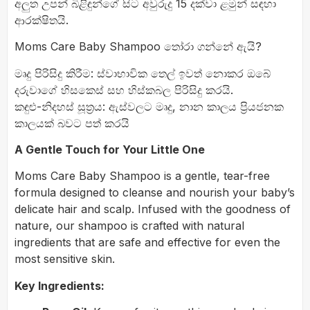
අලුත උපන් බිළිඳුන්ගේ සිට අවුරුදු 15 දක්වා ළමුන් සඳහා
ආරක්ෂිතයි.
Moms Care Baby Shampoo තෝරා ගන්නේ ඇයි?
මෘදු පිරිසිදු කිරීම: ස්වාභාවික තෙල් ඉවත් නොකර ඔබේ
දරුවාගේ හිසකෙස් සහ හිස්කබල පිරිසිදු කරයි.
කඳුළු-නිදහස් සූත්‍රය: ඇස්වලට මෘදු, නාන කාලය ප්‍රියජනක
කාලයක් බවට පත් කරයි
A Gentle Touch for Your Little One
Moms Care Baby Shampoo is a gentle, tear-free
formula designed to cleanse and nourish your baby’s
delicate hair and scalp.
Infused with the goodness of
nature, our shampoo is crafted with natural
ingredients that are safe and effective for even the
most sensitive skin.
Key Ingredients: