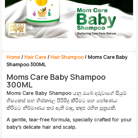
Home
/
Hair Care
/
Hair Shampoo
/ Moms Care Baby
Shampoo 300ML
Moms Care Baby Shampoo
300ML
Moms Care Baby Shampoo යනු ඔබේ දරුවාගේ සියුම්
හිසකෙස් සහ හිස්කබල පිරිසිදු කිරීමට සහ පෝෂණය
කිරීමට නිර්මාණය කර ඇති මෘදු, කඳුළු රහිත සූත්‍රයකි.
A gentle, tear-free formula, specially crafted for your
baby’s delicate hair and scalp.