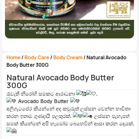
Home
/
Body Care
/
Body Cream
/ Natural Avocado
Body Butter 300G
Natural Avocado Body Butter
300G
රැවැති නිරෝගි සමකට ආරාධනා
.
Avocado Body Butter
අලිගැටපේර කියන්නේ අද කවුරුත් ලස්සන වෙන්න භාවිතා
කරන ඉතාම ගුණදායි පලතුරක්.
ලස්සන පැහැපත්
සමක් කියන්නේ අපි හැමෝම බෙහෙවින් ආසා කරන දෙයක්.