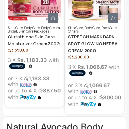
Skin Care
,
Body Care
,
Body Cream
,
Skin Care
,
Body Care
,
Face Care
,
Bridal
,
Skin Care Packages
Others
Glutathione Skin Care
STRETCH MARK DARK
Moisturizer Cream 300G
SPOT GLOWING HERBAL
රු
3,550.00
CREAM 200G
රු
3,200.00
3 X
Rs. 1,183.33
with
3 X
Rs. 1,066.67
with
or 3 X
රු1,183.33
with
or 3 X
රු1,066.67
or up to 4 X
රු887.50
with
with
or up to 4 X
රු800.00
with
Natural Avocado Body