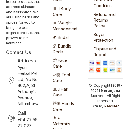
herbal products that
Condition
address skincare
🧖🏻‍♀️ Body
and hair issues. We
Care
Refund and
are using herbs and
Returns
spices for you to
🏋️‍♀️ Weight
Policy
bring the best
Management
organic product that
Buyer
💕 Bridal
proves to be
Protection
harmless.
📦 Bundle
Dispute and
Deals
Contact Us
Report
Address
🤦 Face
Care
Ayuri
Herbal Pvt
🦶🏽 Foot
Ltd, No No
Care
402/A, St
© Copyright [2019-
💆🏻‍♀️ Hair
2025]
Neranjana
Anthony's
Care
Secret –
All Right
Avenue,
reserved!
👋🏽 Hands
Nittambuwa
Site By
Pearstec
Care
Call
👩‍👦
+94 77 55
Maternity
77 027