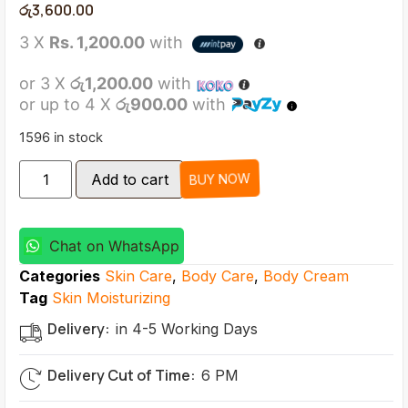
රු
3,600.00
3 X
Rs. 1,200.00
with
or 3 X
රු1,200.00
with
or up to 4 X
රු900.00
with
1596 in stock
BUY NOW
Add to cart
Chat on WhatsApp
Categories
Skin Care
,
Body Care
,
Body Cream
Tag
Skin Moisturizing
Delivery:
in 4-5 Working Days
Delivery Cut of Time:
6 PM