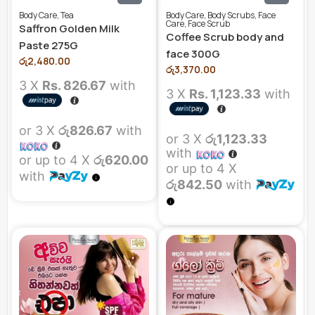
Body Care
,
Tea
Body Care
,
Body Scrubs
,
Face
Care
,
Face Scrub
Saffron Golden Milk
Coffee Scrub body and
Paste 275G
face 300G
රු
2,480.00
රු
3,370.00
3 X
Rs. 826.67
with
3 X
Rs. 1,123.33
with
or 3 X
රු826.67
with
or 3 X
රු1,123.33
with
or up to 4 X
රු620.00
or up to 4 X
with
රු842.50
with