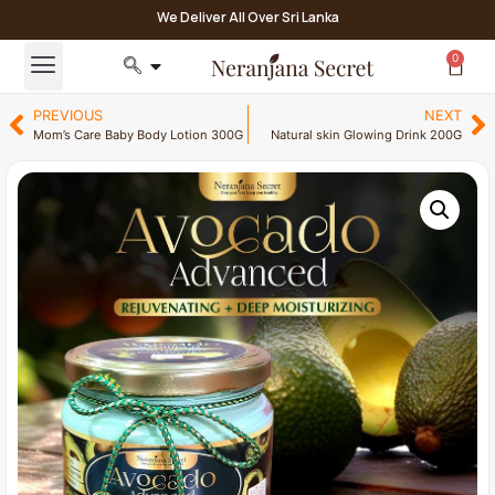
We Deliver All Over Sri Lanka
0
PREVIOUS
NEXT
Mom’s Care Baby Body Lotion 300G
Natural skin Glowing Drink 200G