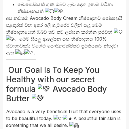
බොහෝමයක් ගුණ ඔබට ලබා දෙන ඉතාම වටිනා
නිෂ්පාදනයක්
.
අප නවතම Avocado Body Cream නිෂ්පාදනට පෝෂ්
යදායි
පළතුරක් වන අතර අලි ගැටපේර වලින් සැදු මෙම
නිෂ්පාදනයෙන් ඔබව තව තව ලස්සන කරන්න පුළුවන්
. මෙම සියලු ආලේපන සහ නිෂ්පාදනය 100%
ස්වාභාවිකයි වගේම සෞඛ්
යාරක්ෂිතව ප්
රමිතියකට නිපදවා
ඇත
.
——————–
Our Goal Is To Keep You
Healthy with our secret
formula
Avocado Body
Butter
Avocado is a very beneficial fruit that everyone uses
to be beautiful today.
A beautiful fair skin is
something that we all desire.