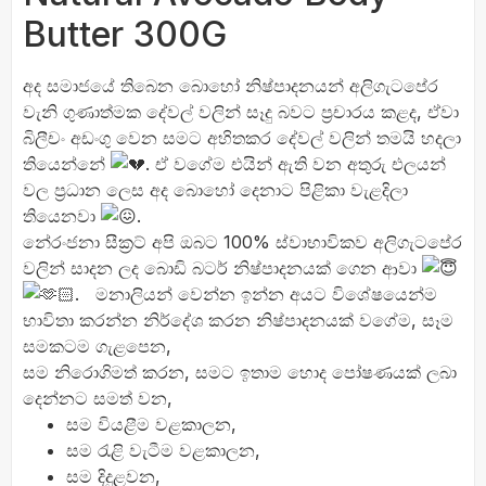
Butter 300G
අද සමාජයේ තිබෙන බොහෝ නිෂ්පාදනයන් අලිගැටපේර
වැනි ගුණාත්මක දේවල් වලින් සෑදු බවට ප්
රචාරය කළද, ඒවා
බිලීචං අඩංගු වෙන සමට අහිතකර දේවල් වලින් තමයි හදලා
තියෙන්නේ
. ඒ වගේම එයින් ඇති වන අතුරු එලයන්
වල ප්
රධාන ලෙස අද බොහෝ දෙනාට පිළිකා වැළදිලා
තියෙනවා
.
නේරංජනා සීක්
රට් අපි ඔබට 100% ස්වාභාවිකව අලිගැටපේර
වලින් සාදන ලද බොඩි බටර් නිෂ්පාදනයක් ගෙන ආවා
. මනාලියන් වෙන්න ඉන්න අයට විශේෂයෙන්ම
භාවිතා කරන්න නිර්දේශ කරන නිෂ්පාදනයක් වගේම, සෑම
සමකටම ගැළපෙන,
සම නිරොගිමත් කරන, සමට ඉතාම හොද පෝෂණයක් ලබා
දෙන්නට සමත් වන,
සම වියළීම වළකාලන,
සම රැළි වැටීම වළකාලන,
සම දිදුළවන,